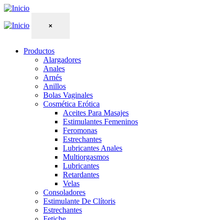
×
Productos
Alargadores
Anales
Arnés
Anillos
Bolas Vaginales
Cosmética Erótica
Aceites Para Masajes
Estimulantes Femeninos
Feromonas
Estrechantes
Lubricantes Anales
Multiorgasmos
Lubricantes
Retardantes
Velas
Consoladores
Estimulante De Clítoris
Estrechantes
Fetiche